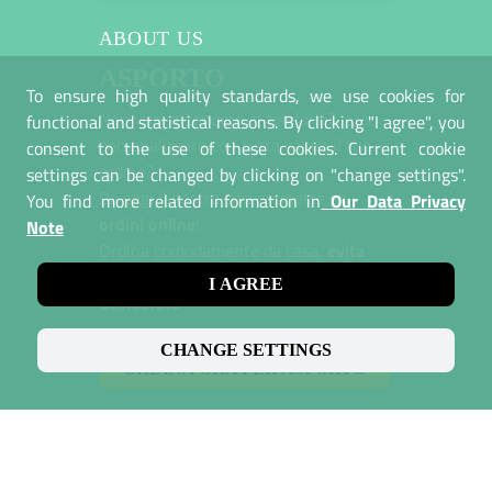
ABOUT US
ASPORTO
To ensure high quality standards, we use cookies for
Non vuoi attendere al telefono? Vuoi
functional and statistical reasons. By clicking "I agree", you
personalizzare con tutta calma il tuo
consent to the use of these cookies. Current cookie
ordine?
settings can be changed by clicking on "change settings".
Da oggi il nostro sito permette gli
You find more related information in
Our Data Privacy
ordini online
!
Note
Ordina comodamente da casa,
evita
l'attesa
in coda e
ritira all'orario
I AGREE
desiderato
CHANGE SETTINGS
ORDINA ORA PER ASPORTO